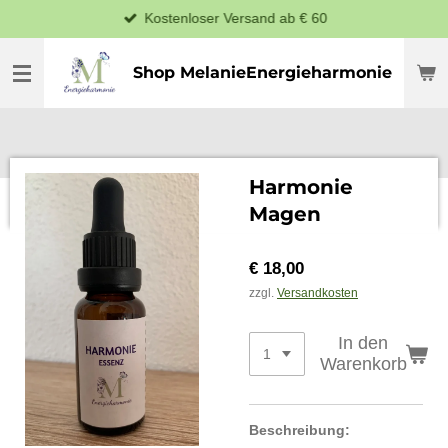
Kostenloser Versand ab € 60
Zum
Hauptinhalt
springen
Shop MelanieEnergieharmonie
Harmonie
Magen
€ 18,00
zzgl.
Versandkosten
In den
Warenkorb
Beschreibung: